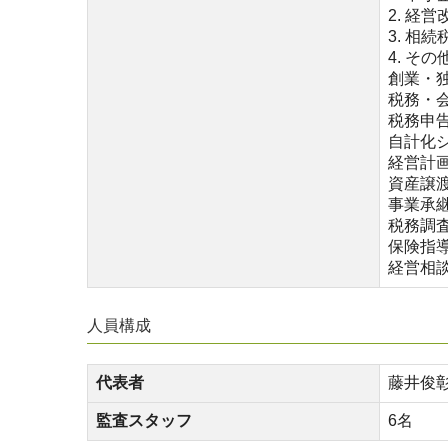
2. 経
3. 相
4. そ
創業・
税務・
税務申
自計化
経営計
資産譲
事業承
税務調
保険指
経営相
人員構成
代表者
藤井俊
監査スタッフ
6名