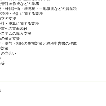
営改善計画作成などの業務
続税・株価評価・贈与税・土地譲渡などの資産税
の他税務・会計に関する業務
独立の支援
会計・決算に関する業務
告書への書面添付
システムの導入支援
画の策定支援
渡・贈与・相続の事前対策と納税申告書の作成
継対策
査の立会い
導
談等
彰